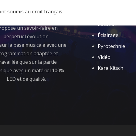
de la passion de la musique et
Animation
éclairage, Fun evening a vu le
ont soumis au droit français.
Sonorisation
r en 2012. Fun evening vous
Location
ropose un savoir-faire en
Éclairage
perpétuel évolution.
sur la base musicale avec une
Pyrotechnie
rogrammation adaptée et
Vidéo
ravaillée que sur la partie
Kara Kitsch
nique avec un matériel 100%
LED et de qualité.