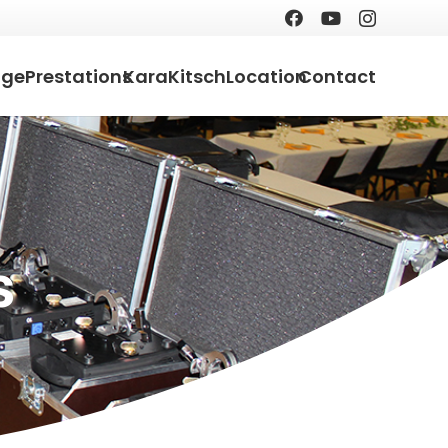
age
Prestations
KaraKitsch
Location
Contact
s