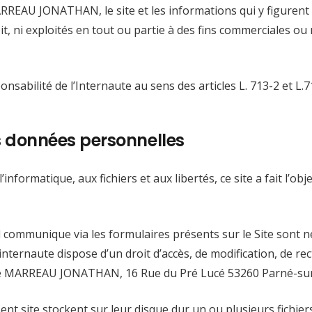
ARREAU JONATHAN, le site et les informations qui y figurent 
, ni exploités en tout ou partie à des fins commerciales ou n
sabilité de l’Internaute au sens des articles L. 713-2 et L.71
es données personnelles
informatique, aux fichiers et aux libertés, ce site a fait l’ob
l communique via les formulaires présents sur le Site sont n
ernaute dispose d’un droit d’accès, de modification, de rec
iété MARREAU JONATHAN, 16 Rue du Pré Lucé 53260 Parné-su
sent site stockent sur leur disque dur un ou plusieurs fich