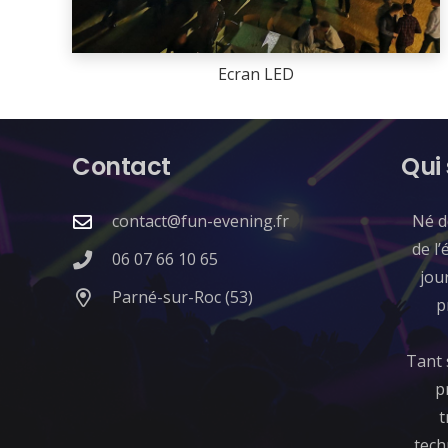
Ecran LED
Contact
Qui
contact@fun-evening.fr
​Né 
de l’
06 07 66 10 65
jou
Parné-sur-Roc (53)
p
Tant 
p
t
tech