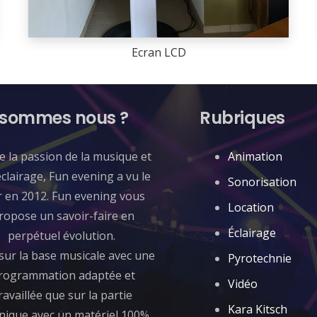
Ecran LCD
 sommes nous ?
Rubriques
de la passion de la musique et
Animation
éclairage, Fun evening a vu le
Sonorisation
r en 2012. Fun evening vous
Location
ropose un savoir-faire en
Éclairage
perpétuel évolution.
sur la base musicale avec une
Pyrotechnie
rogrammation adaptée et
Vidéo
ravaillée que sur la partie
Kara Kitsch
nique avec un matériel 100%