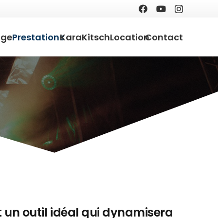
age
Prestations
KaraKitsch
Location
Contact
un outil idéal qui dynamisera