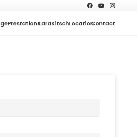
age
Prestations
KaraKitsch
Location
Contact
toire
ligatoire