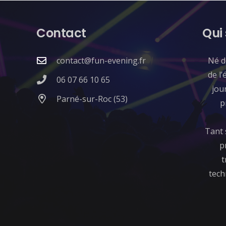
Contact
Qui
contact@fun-evening.fr
​Né 
de l’
06 07 66 10 65
jou
Parné-sur-Roc (53)
p
Tant 
p
t
tech