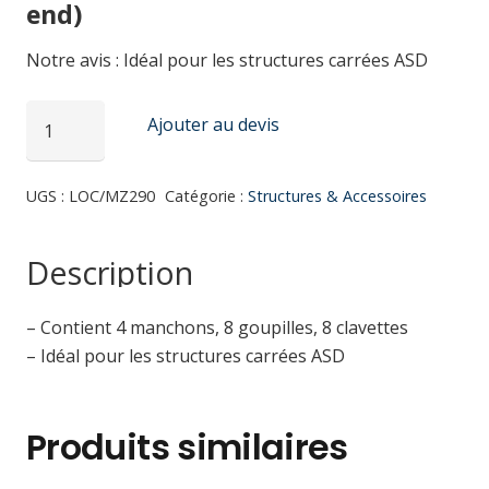
end)
Notre avis : Idéal pour les structures carrées ASD
quantité
Ajouter au devis
de
Kit
UGS :
LOC/MZ290
Catégorie :
Structures & Accessoires
de
jonction
MZ290
Description
ASD
– Contient 4 manchons, 8 goupilles, 8 clavettes
– Idéal pour les structures carrées ASD
Produits similaires