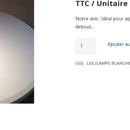
TTC / Unitaire
Notre avis : Idéal pour 
debout…
quantité
Ajouter au
de
Lampe
UGS :
LOC/LAMPE-BLANCH
de
table
coloris
blanc