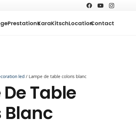
age
Prestations
KaraKitsch
Location
Contact
coration led
/ Lampe de table coloris blanc
 De Table
s Blanc