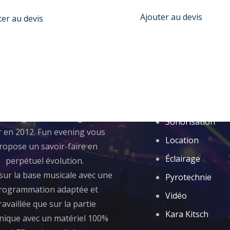
Ajouter au devis
ter au devis
 sommes nous ?
Rubriques
de la passion de la musique et
Animation
éclairage, Fun evening a vu le
Sonorisation
r en 2012. Fun evening vous
Location
ropose un savoir-faire en
Éclairage
perpétuel évolution.
sur la base musicale avec une
Pyrotechnie
rogrammation adaptée et
Vidéo
ravaillée que sur la partie
Kara Kitsch
nique avec un matériel 100%