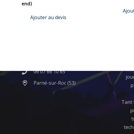
end)
Ajou
Ajouter au devis
Contact
Qui
contact@fun-evening.fr
​Né 
de l’
06 07 66 10 65
jou
Parné-sur-Roc (53)
p
Tant 
p
t
tech