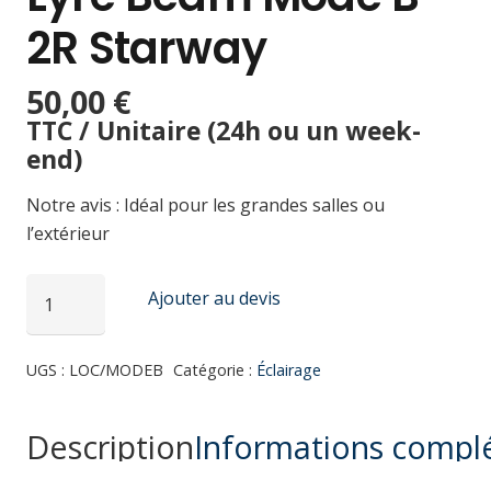
2R Starway
50,00
€
TTC / Unitaire (24h ou un week-
end)
Notre avis : Idéal pour les grandes salles ou
l’extérieur
quantité
Ajouter au devis
de
Lyre
UGS :
LOC/MODEB
Catégorie :
Éclairage
beam
Mode
B
Description
Informations compl
2R
Starway