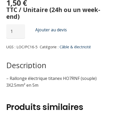
1,50
€
TTC / Unitaire (24h ou un week-
end)
quantité
Ajouter au devis
de
Rallonge
UGS :
LOC/PC16-5
Catégorie :
Câble & électricité
électrique
HO7RNF
(souple)
Description
3X2.5mm²
en
– Rallonge électrique titanex HO7RNF (souple)
5m
3X2.5mm² en 5m
Produits similaires