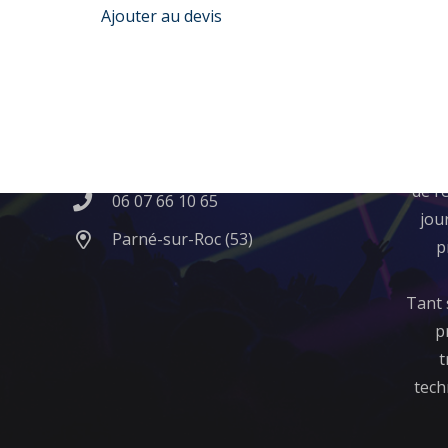
Ajouter au devis
Contact
Qui
contact@fun-evening.fr
​Né 
de l’
06 07 66 10 65
jou
Parné-sur-Roc (53)
p
Tant 
p
t
tech