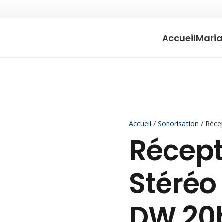
Accueil
Mari
Accueil
/
Sonorisation
/ Récep
Récept
Stéréo
DW 20b