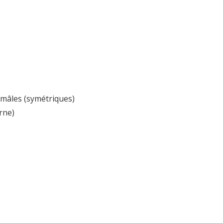
link
R mâles (symétriques)
rne)