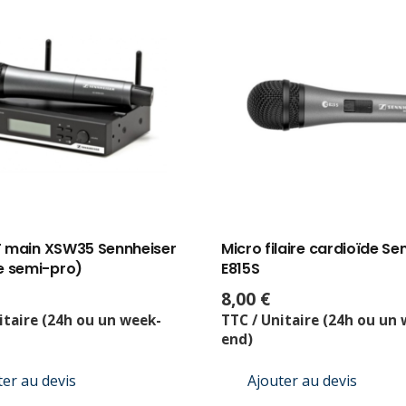
F main XSW35 Sennheiser
Micro filaire cardioïde Se
 semi-pro)
E815S
8,00
€
itaire (24h ou un week-
TTC / Unitaire (24h ou un
end)
ter au devis
Ajouter au devis