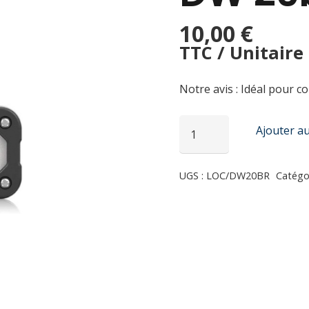
10,00
€
TTC / Unitaire
Notre avis : Idéal pour c
quantité
Ajouter au
de
Récepteur
UGS :
LOC/DW20BR
Catégo
bluetooth
stéréo
Klark
teknik
DW
20br
air