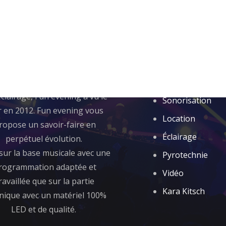
 sommes nous ?
Rubriques
de la passion de la musique et
Animation
éclairage, Fun evening a vu le
Sonorisation
r en 2012. Fun evening vous
Location
ropose un savoir-faire en
Éclairage
perpétuel évolution.
sur la base musicale avec une
Pyrotechnie
rogrammation adaptée et
Vidéo
ravaillée que sur la partie
Kara Kitsch
nique avec un matériel 100%
LED et de qualité.