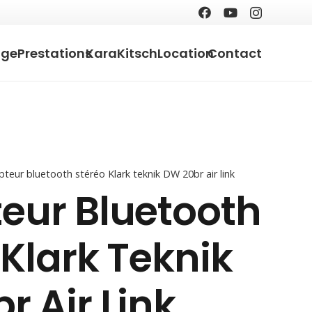
age
Prestations
KaraKitsch
Location
Contact
teur bluetooth stéréo Klark teknik DW 20br air link
eur Bluetooth
 Klark Teknik
r Air Link