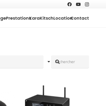
age
Prestations
KaraKitsch
Location
Contact