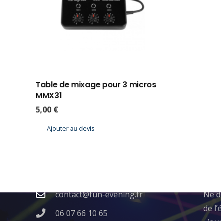
Table de mixage pour 3 micros
MMX31
5,00
€
Ajouter au devis
Contact
Qui
contact@fun-evening.fr
​Né 
de l’
06 07 66 10 65