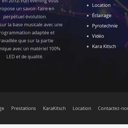
r en 2012. Fun evening vous
Location
ropose un savoir-faire en
Éclairage
perpétuel évolution.
sur la base musicale avec une
Pyrotechnie
rogrammation adaptée et
Vidéo
ravaillée que sur la partie
Kara Kitsch
nique avec un matériel 100%
LED et de qualité.
ge
Prestations
KaraKitsch
Location
Contactez-no