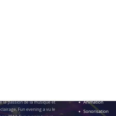
 sommes nous ?
Rubriques
de la passion de la musique et
Animation
éclairage, Fun evening a vu le
Sonorisation