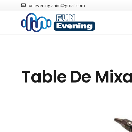
fun.evening.anim@gmail.com
Table De Mix