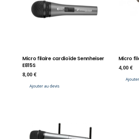
Micro filaire cardioïde Sennheiser
Micro f
E815S
4,00
€
8,00
€
Ajouter
Ajouter au devis