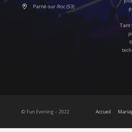
jou
Parné-sur-Roc (53)
p
Tant 
p
t
tech
© Fun Evening – 2022
Accueil
Maria