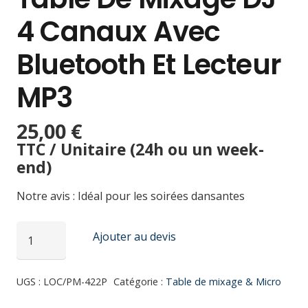
4 Canaux Avec
Bluetooth Et Lecteur
MP3
25,00
€
TTC / Unitaire (24h ou un week-
end)
Notre avis : Idéal pour les soirées dansantes
quantité
Ajouter au devis
de
Table
UGS :
LOC/PM-422P
Catégorie :
Table de mixage & Micro
de
mixage