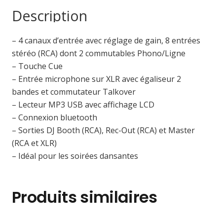
DJ
Description
4
canaux
– 4 canaux d’entrée avec réglage de gain, 8 entrées
avec
stéréo (RCA) dont 2 commutables Phono/Ligne
Bluetooth
– Touche Cue
et
– Entrée microphone sur XLR avec égaliseur 2
lecteur
bandes et commutateur Talkover
MP3
– Lecteur MP3 USB avec affichage LCD
– Connexion bluetooth
– Sorties DJ Booth (RCA), Rec-Out (RCA) et Master
(RCA et XLR)
– Idéal pour les soirées dansantes
Produits similaires